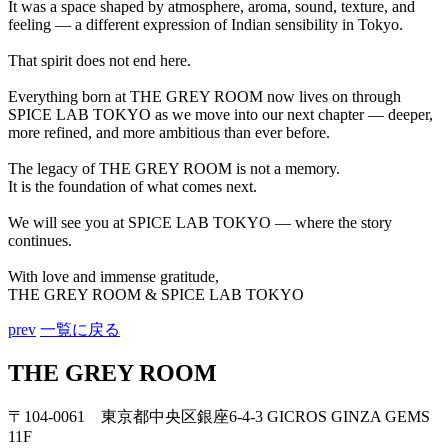
It was a space shaped by atmosphere, aroma, sound, texture, and
feeling — a different expression of Indian sensibility in Tokyo.
That spirit does not end here.
Everything born at THE GREY ROOM now lives on through
SPICE LAB TOKYO as we move into our next chapter — deeper,
more refined, and more ambitious than ever before.
The legacy of THE GREY ROOM is not a memory.
It is the foundation of what comes next.
We will see you at SPICE LAB TOKYO — where the story
continues.
With love and immense gratitude,
THE GREY ROOM & SPICE LAB TOKYO
prev
⼀覧に戻る
THE GREY ROOM
〒104-0061 東京都中央区銀座6-4-3
GICROS GINZA GEMS
11F