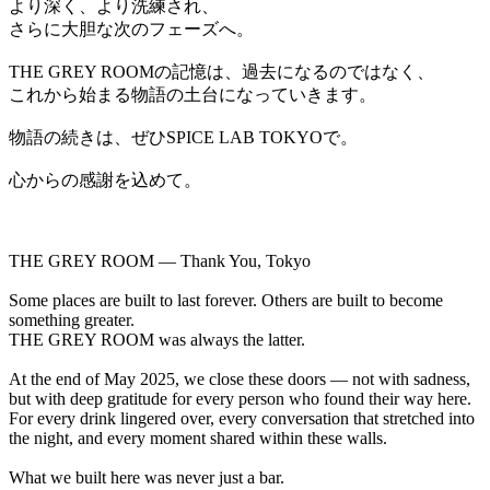
より深く、より洗練され、
さらに大胆な次のフェーズへ。
THE GREY ROOMの記憶は、過去になるのではなく、
これから始まる物語の土台になっていきます。
物語の続きは、ぜひSPICE LAB TOKYOで。
心からの感謝を込めて。
THE GREY ROOM — Thank You, Tokyo
Some places are built to last forever. Others are built to become
something greater.
THE GREY ROOM was always the latter.
At the end of May 2025, we close these doors — not with sadness,
but with deep gratitude for every person who found their way here.
For every drink lingered over, every conversation that stretched into
the night, and every moment shared within these walls.
What we built here was never just a bar.