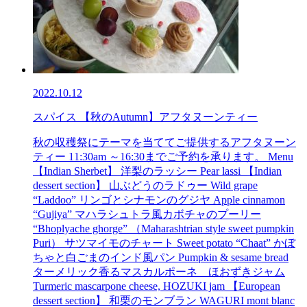
2022.10.12
スパイス 【秋のAutumn】アフタヌーンティー
秋の収穫祭にテーマを当ててご提供するアフタヌーン
ティー 11:30am ～16:30までご予約を承ります。 Menu
【Indian Sherbet】 洋梨のラッシー Pear lassi 【Indian
dessert section】 山ぶどうのラドゥー Wild grape
“Laddoo” リンゴとシナモンのグジヤ Apple cinnamon
“Gujiya” マハラシュトラ風カボチャのプーリー
“Bhoplyache ghorge” （Maharashtrian style sweet pumpkin
Puri） サツマイモのチャート Sweet potato “Chaat” かぼ
ちゃと白ごまのインド風パン Pumpkin & sesame bread
ターメリック香るマスカルポーネ ほおずきジャム
Turmeric mascarpone cheese, HOZUKI jam 【European
dessert section】 和栗のモンブラン WAGURI mont blanc