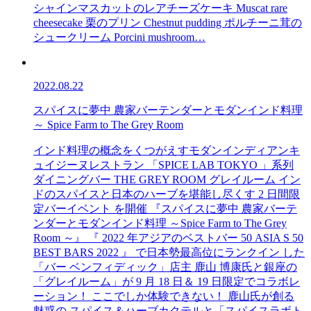
シャインマスカットのレアチーズケーキ Muscat rare
cheesecake 栗のプリン Chestnut pudding ポルチーニ茸の
シュークリーム Porcini mushroom…
2022.08.22
スパイスに夢中 農家バーテンダーとモダンインド料理
～ Spice Farm to The Grey Room
インド料理の概念をくつがえすモダンインディアンキ
ュイジーヌレストラン 「SPICE LAB TOKYO 」系列
ダイニングバー THE GREY ROOM グレイルーム イン
ドのスパイスと日本のハーブを堪能し尽くす 2 日間限
定バーイベント を開催 『スパイスに夢中 農家バーテ
ンダーとモダンインド料理 ～Spice Farm to The Grey
Room ～』 『 2022 年アジアのベストバー 50 ASIA S 50
BEST BARS 2022 』 で日本勢最高位にランクイン した
「バー ベンフィディック」店主 鹿山 博康氏と銀座の
「グレイルーム」が 9 月 18 日＆ 19 日限定でコラボレ
ーション！ ここでしか体験できない！ 鹿山氏が創る
魅惑の スパイス＆ハーブカクテルと「スパイスラボト