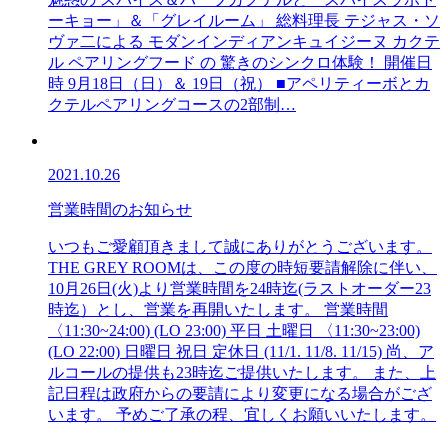
ーキョー」＆「グレイルーム」 総料理長 テジャス・ソ
ヴァ二による モダンインディアンキュイジーヌ カクテ
ル ペアリングフード の 驚きのシンクロ体験！ 開催日
時 9月18日（日）＆ 19日（祝） ■アペリティーボとカ
クテルペアリングコースの2部制…
2021.10.26
営業時間のお知らせ
いつもご愛顧頂きまして誠にありがとうございます。
THE GREY ROOMは、この度の時短要請解除に伴い、
10月26日(火)より営業時間を24時迄(ラストオーダー23
時迄）とし、営業を再開いたします。 営業時間
〈11:30~24:00) (LO 23:00) 平日 土曜日 〈11:30~23:00)
(LO 22:00) 日曜日 祝日 定休日 (11/1. 11/8. 11/15) 尚、ア
ルコールの提供も23時迄ご提供いたします。 また、上
記日程は政府からの要請により変更になる場合がござ
います。 予めご了承の程、宜しくお願いいたします。