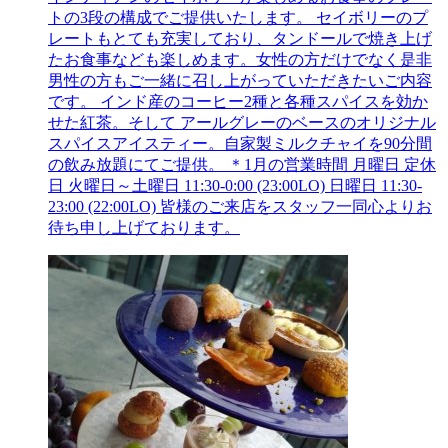
トの3段の構成でご提供いたします。 セイボリーのプ
レートもとても充実しており、タンドールで焼き上げ
たお食事なども楽しめます。女性の方だけでなく是非
男性の方もご一緒に召し上がっていただきたいご内容
です。 インド産のコーヒー2種と各種スパイスを効か
せた紅茶。そして アールグレーのベースのオリジナル
スパイスアイスティー。自家製ミルクチャイを90分間
の飲み放題にてご提供。 ＊1月の営業時間 月曜日 定休
日 火曜日～土曜日 11:30-0:00 (23:00LO) 日曜日 11:30-
23:00 (22:00LO) 皆様のご来店をスタッフ一同心よりお
待ち申し上げております。