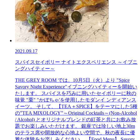
2021.09.17
スパイスセイボリー ナイトエクスペリエンス ～イブニ
ングハイティー～
THE GREY ROOM では、10月5日（火）より "Spice
Savory Night Experience"イブニングハイティーを開始い
たします。 スパイスを巧みに用いたセイボリーに秋の
味覚 "栗" "かぼちゃ'を使用したモダンイ ンディアンス
イーツ。 そして、【TEA＋SPICE】をテーマにした5種
の”TEA MIXOLOGY”～Original Cocktails～(Non-Alcohol
/ Alcohol) とオリジナルブレンドの紅茶と共にお飲み放
題でお楽しみいただけます。 銀座では珍しい地上30m
のテラス席や開放的な心地よい空間で、秋の夜長に優
雅な体験をお楽しみください。 【Food Menu】 Savory