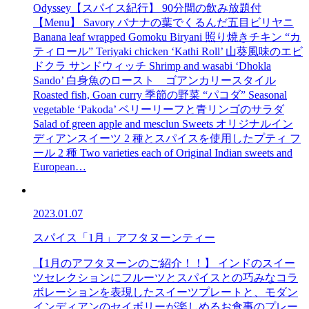
Odyssey【スパイス紀行】 90分間の飲み放題付
【Menu】 Savory バナナの葉でくるんだ五目ビリヤニ
Banana leaf wrapped Gomoku Biryani 照り焼きチキン “カ
ティロール” Teriyaki chicken ‘Kathi Roll’ 山葵風味のエビ
ドクラ サンドウィッチ Shrimp and wasabi ‘Dhokla
Sando’ 白身魚のロースト ゴアンカリースタイル
Roasted fish, Goan curry 季節の野菜 “パコダ” Seasonal
vegetable ‘Pakoda’ ベリーリーフと青リンゴのサラダ
Salad of green apple and mesclun Sweets オリジナルイン
ディアンスイーツ 2 種とスパイスを使用したプティ フ
ール 2 種 Two varieties each of Original Indian sweets and
European…
2023.01.07
スパイス「1月」アフタヌーンティー
【1月のアフタヌーンのご紹介！！】 インドのスイー
ツセレクションにフルーツとスパイスとの巧みなコラ
ボレーションを表現したスイーツプレートと、モダン
インディアンのセイボリーが楽しめるお食事のプレー