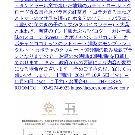
・タンドゥール窯で焼いた地鶏のカティ・ロール ・ク
ローヴ香る国産豚バラ肉の紅茶煮 ・ゴラカ香る玉ねぎ
とトマトのマサラを纏ったホタテのソテー ・バラエテ
ィ豊かな旬のきの子のサブジ(スパイスソテー) ・大葉
と玉ねぎ、海苔のインド風天ぷら“パコダ” ・カレー風
味のスコーン Sweets ・カボチャのシュリカンド ・カ
ボチャとココナッツのラドゥー ・洋梨のモンブラン・
タルト ・カボチャのクッキー ＊90分制の飲み放題プラ
ンとなりますので、 お席のお時間は2時間制を頂戴し
ております。 また、政府からの要請により内容が変更
になる場合がございます。 予めご了承の程、宜しくお
願いいたします。 【期間】 2021 年 10月 5日（火）～
11月30日（火） ご予約・お問合せ： THE GREY
ROOM Tel： 03-6274-6023 https://thegreyroomtokyo.com/